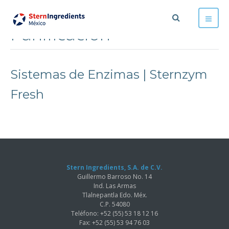
Panificación
Sistemas de Enzimas | Sternzym
Fresh
Stern Ingredients, S.A. de C.V.
Guillermo Barroso No. 14
Ind. Las Armas
Tlalnepantla Edo. Méx.
C.P. 54080
Teléfono: +52 (55) 53 18 12 16
Fax: +52 (55) 53 94 76 03